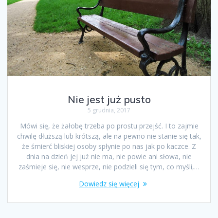
Nie jest już pusto
5 grudnia, 2017
Mówi się, że żałobę trzeba po prostu przejść. I to zajmie
chwilę dłuższą lub krótszą, ale na pewno nie stanie się tak,
że śmierć bliskiej osoby spłynie po nas jak po kaczce. Z
dnia na dzień jej już nie ma, nie powie ani słowa, nie
zaśmieje się, nie wesprze, nie podzieli się tym, co myśli,…
Dowiedz się więcej