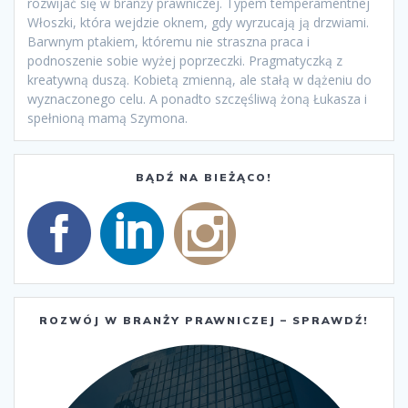
rozwijać się w branży prawniczej. Typem temperamentnej
Włoszki, która wejdzie oknem, gdy wyrzucają ją drzwiami.
Barwnym ptakiem, któremu nie straszna praca i
podnoszenie sobie wyżej poprzeczki. Pragmatyczką z
kreatywną duszą. Kobietą zmienną, ale stałą w dążeniu do
wyznaczonego celu. A ponadto szczęśliwą żoną Łukasza i
spełnioną mamą Szymona.
BĄDŹ NA BIEŻĄCO!
ROZWÓJ W BRANŻY PRAWNICZEJ – SPRAWDŹ!