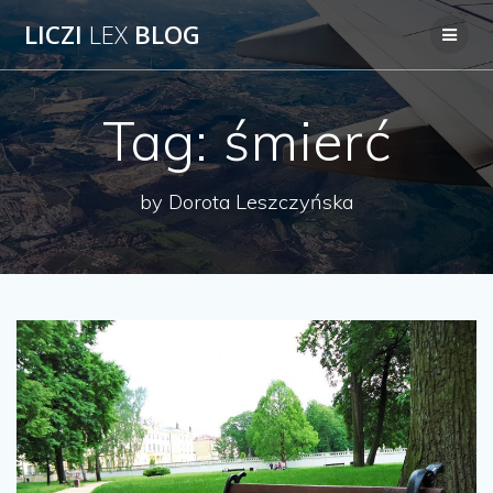
Przejdź
LICZI
LEX
BLOG
do
treści
Tag:
śmierć
by Dorota Leszczyńska