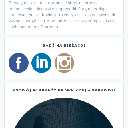
Barwnym ptakiem, któremu nie straszna praca i
podnoszenie sobie wyżej poprzeczki. Pragmatyczką z
kreatywną duszą. Kobietą zmienną, ale stałą w dążeniu do
wyznaczonego celu. A ponadto szczęśliwą żoną Łukasza i
spełnioną mamą Szymona.
BĄDŹ NA BIEŻĄCO!
ROZWÓJ W BRANŻY PRAWNICZEJ – SPRAWDŹ!