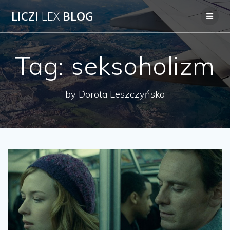
Przejdź
LICZI
LEX
BLOG
do
treści
Tag:
seksoholizm
by Dorota Leszczyńska