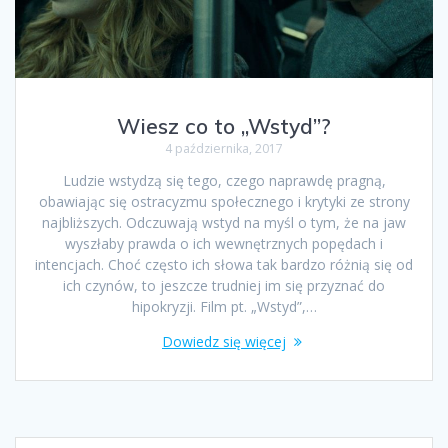
Wiesz co to „Wstyd”?
4 października, 2017
Ludzie wstydzą się tego, czego naprawdę pragną,
obawiając się ostracyzmu społecznego i krytyki ze strony
najbliższych. Odczuwają wstyd na myśl o tym, że na jaw
wyszłaby prawda o ich wewnętrznych popędach i
intencjach. Choć często ich słowa tak bardzo różnią się od
ich czynów, to jeszcze trudniej im się przyznać do
hipokryzji. Film pt. „Wstyd”,…
Dowiedz się więcej